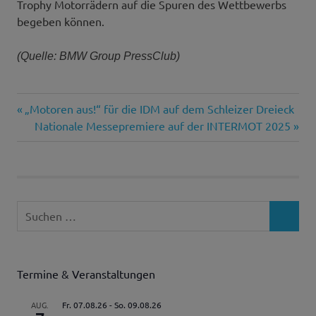
Trophy Motorrädern auf die Spuren des Wettbewerbs
begeben können.
(Quelle: BMW Group PressClub)
Vorheriger
„Motoren aus!“ für die IDM auf dem Schleizer Dreieck
Beitragsnavigation
Beitrag:
Nächster
Nationale Messepremiere auf der INTERMOT 2025
Beitrag:
Suchen
SUCHEN
nach:
Termine & Veranstaltungen
AUG.
Fr. 07.08.26
-
So. 09.08.26