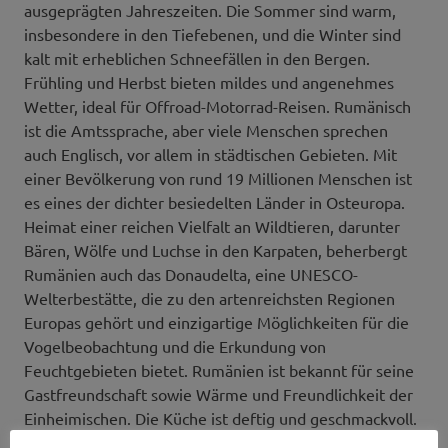
ausgeprägten Jahreszeiten. Die Sommer sind warm,
insbesondere in den Tiefebenen, und die Winter sind
kalt mit erheblichen Schneefällen in den Bergen.
Frühling und Herbst bieten mildes und angenehmes
Wetter, ideal für Offroad-Motorrad-Reisen. Rumänisch
ist die Amtssprache, aber viele Menschen sprechen
auch Englisch, vor allem in städtischen Gebieten. Mit
einer Bevölkerung von rund 19 Millionen Menschen ist
es eines der dichter besiedelten Länder in Osteuropa.
Heimat einer reichen Vielfalt an Wildtieren, darunter
Bären, Wölfe und Luchse in den Karpaten, beherbergt
Rumänien auch das Donaudelta, eine UNESCO-
Welterbestätte, die zu den artenreichsten Regionen
Europas gehört und einzigartige Möglichkeiten für die
Vogelbeobachtung und die Erkundung von
Feuchtgebieten bietet. Rumänien ist bekannt für seine
Gastfreundschaft sowie Wärme und Freundlichkeit der
Einheimischen. Die Küche ist deftig und geschmackvoll.