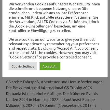
Wir verwenden Cookies auf unserer Website, um Ihnen
Hauptstadt: Bukarest
die schnelle und bequeme Nutzung unserer Site
Einwohnerzahl: ~ 19 Millionen
ermöglichen, indem wir uns an Ihre Präferenzen
Größe: 238.391 km²
erinnern. Mit Klick auf „Alle akzeptieren“, stimmen Sie
der Verwendung ALLER Cookies zu. Sie können jedoch
Währung: Rumänischer Leu (RON)
die „Cookie-Einstellungen“ besuchen, um eine
Sprache: Rumänisch (Amtssprache), Englisch
kontrollierte Einwilligung zu erteilen.
wird vor allem in städtischen Gebieten
We use cookies on our website to give you the most
gesprochen.
relevant experience by remembering your preferences
and repeat visits. By clicking “Accept All”, you consent
Über die BMW Motorrad International GS Trophy.
to the use of ALL the cookies. However, you may visit
"Cookie Settings" to provide a controlled consent.
Die BMW Motorrad International GS Trophy ist ein
Cookie Settings
Accept All
Event, das den Spirit der legendären BMW Motorrad GS
Modelle zelebriert. Sie umfasst alles, wofür eine BMW
GS steht: Fahrspaß, Abenteuer und Herausforderungen.
Die BMW Motorrad International GS Trophy 2026
Romania ist die zehnte Auflage. Die früheren Events
fanden 2024 in Namibia, 2022 in Southeast Europe
(Albanien), 2020 in Ozeanien (Neuseeland), 2018 in