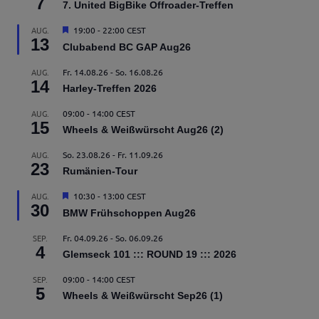
7
7. United BigBike Offroader-Treffen
Hervorgehoben
AUG.
19:00
-
22:00
CEST
13
Clubabend BC GAP Aug26
AUG.
Fr. 14.08.26
-
So. 16.08.26
14
Harley-Treffen 2026
AUG.
09:00
-
14:00
CEST
15
Wheels & Weißwürscht Aug26 (2)
AUG.
So. 23.08.26
-
Fr. 11.09.26
23
Rumänien-Tour
Hervorgehoben
AUG.
10:30
-
13:00
CEST
30
BMW Frühschoppen Aug26
SEP.
Fr. 04.09.26
-
So. 06.09.26
4
Glemseck 101 ::: ROUND 19 ::: 2026
SEP.
09:00
-
14:00
CEST
5
Wheels & Weißwürscht Sep26 (1)