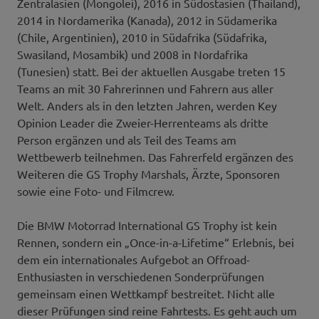
Zentralasien (Mongolei), 2016 in Südostasien (Thailand),
2014 in Nordamerika (Kanada), 2012 in Südamerika
(Chile, Argentinien), 2010 in Südafrika (Südafrika,
Swasiland, Mosambik) und 2008 in Nordafrika
(Tunesien) statt. Bei der aktuellen Ausgabe treten 15
Teams an mit 30 Fahrerinnen und Fahrern aus aller
Welt. Anders als in den letzten Jahren, werden Key
Opinion Leader die Zweier-Herrenteams als dritte
Person ergänzen und als Teil des Teams am
Wettbewerb teilnehmen. Das Fahrerfeld ergänzen des
Weiteren die GS Trophy Marshals, Ärzte, Sponsoren
sowie eine Foto- und Filmcrew.
Die BMW Motorrad International GS Trophy ist kein
Rennen, sondern ein „Once-in-a-Lifetime“ Erlebnis, bei
dem ein internationales Aufgebot an Offroad-
Enthusiasten in verschiedenen Sonderprüfungen
gemeinsam einen Wettkampf bestreitet. Nicht alle
dieser Prüfungen sind reine Fahrtests. Es geht auch um