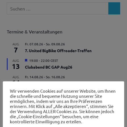
Suchen
SUCHEN
nach:
Termine & Veranstaltungen
AUG.
Fr. 07.08.26
-
So. 09.08.26
7
7. United BigBike Offroader-Treffen
Hervorgehoben
AUG.
19:00
-
22:00
CEST
13
Clubabend BC GAP Aug26
AUG.
Fr. 14.08.26
-
So. 16.08.26
14
Harley-Treffen 2026
Wir verwenden Cookies auf unserer Website, um Ihnen
AUG.
09:00
-
14:00
CEST
die schnelle und bequeme Nutzung unserer Site
15
Wheels & Weißwürscht Aug26 (2)
ermöglichen, indem wir uns an Ihre Präferenzen
erinnern. Mit Klick auf „Alle akzeptieren“, stimmen Sie
AUG.
So. 23.08.26
-
Fr. 11.09.26
der Verwendung ALLER Cookies zu. Sie können jedoch
23
die „Cookie-Einstellungen“ besuchen, um eine
Rumänien-Tour
kontrollierte Einwilligung zu erteilen.
Hervorgehoben
AUG.
10:30
-
13:00
CEST