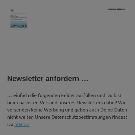
Seit
BMW
2016
der
Club
MENÜ
"Hafen"
für
GaPa
alle
Zum
BMW'ler
Inhalt
Newsletter anfordern …
aus
&
springen
der
Region
… einfach die folgenden Felder ausfüllen und Du bist
Oberland
beim nächsten Versand unseres Newsletters dabei! Wir
versenden keine Werbung und geben auch Deine Daten
e.V.
nicht weiter. Unsere Datenschutzbestimmungen findest
Du
hier >>