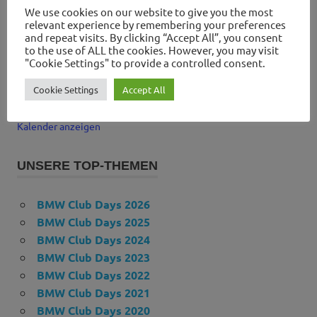
30
We use cookies on our website to give you the most
BMW Frühschoppen Aug26
relevant experience by remembering your preferences
and repeat visits. By clicking “Accept All”, you consent
SEP.
Fr. 04.09.26
-
So. 06.09.26
4
to the use of ALL the cookies. However, you may visit
Glemseck 101 ::: ROUND 19 ::: 2026
"Cookie Settings" to provide a controlled consent.
SEP.
09:00
-
14:00
CEST
Cookie Settings
Accept All
5
Wheels & Weißwürscht Sep26 (1)
Kalender anzeigen
UNSERE TOP-THEMEN
BMW Club Days 2026
BMW Club Days 2025
BMW Club Days 2024
BMW Club Days 2023
BMW Club Days 2022
BMW Club Days 2021
BMW Club Days 2020