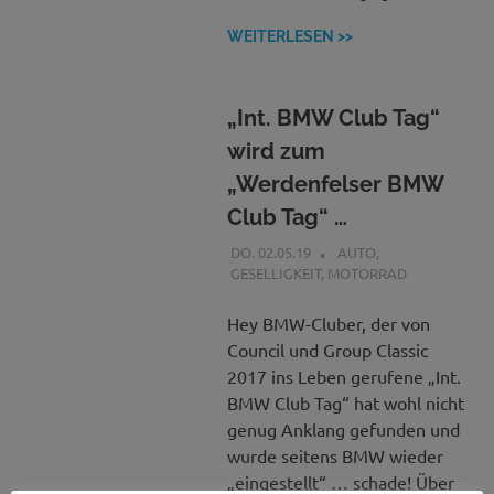
WEITERLESEN >>
„Int. BMW Club Tag“
wird zum
„Werdenfelser BMW
Club Tag“ …
DO. 02.05.19
BCGAP
AUTO
,
GESELLIGKEIT
,
MOTORRAD
Hey BMW-Cluber, der von
Council und Group Classic
2017 ins Leben gerufene „Int.
BMW Club Tag“ hat wohl nicht
genug Anklang gefunden und
wurde seitens BMW wieder
„eingestellt“ … schade! Über