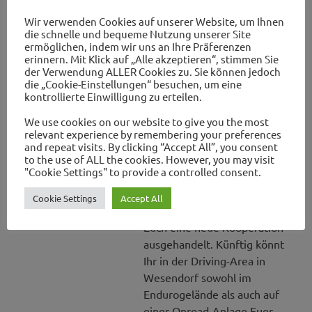
die Hintergründe werden wir
Wir verwenden Cookies auf unserer Website, um Ihnen
Euch hier informieren. Wir
die schnelle und bequeme Nutzung unserer Site
haben[…]
ermöglichen, indem wir uns an Ihre Präferenzen
erinnern. Mit Klick auf „Alle akzeptieren“, stimmen Sie
der Verwendung ALLER Cookies zu. Sie können jedoch
WEITERLESEN >>
die „Cookie-Einstellungen“ besuchen, um eine
kontrollierte Einwilligung zu erteilen.
Neue Kooperation des
We use cookies on our website to give you the most
relevant experience by remembering your preferences
BCD
and repeat visits. By clicking “Accept All”, you consent
to the use of ALL the cookies. However, you may visit
SA. 27.04.19
BCGAP
MOTORRAD
,
"Cookie Settings" to provide a controlled consent.
TRAINING
Cookie Settings
Accept All
Unser VP Motorrad hat für
Euch eine neue Kooperation
ausgehandelt. Künftig könnt
Ihr in der Driving-Area in
Wesendorf sowohl im
Endurogelände als auch auf
einer Onroad-Anlage Euer