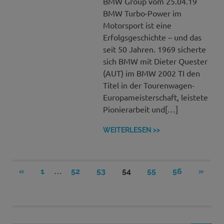
BMW Group vom 25.04.19
BMW Turbo-Power im
Motorsport ist eine
Erfolgsgeschichte – und das
seit 50 Jahren. 1969 sicherte
sich BMW mit Dieter Quester
(AUT) im BMW 2002 TI den
Titel in der Tourenwagen-
Europameisterschaft, leistete
Pionierarbeit und[…]
WEITERLESEN >>
Seitennummerierung
…
VORHERIGE
NÄCH
«
1
52
53
54
55
56
»
BEITRÄGE
BEITR
der
Beiträge