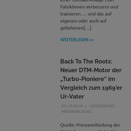
Fahrkönnen verbessern und
trainieren … und das auf
eigenen oder auch auf
geliehenen[…]
WEITERLESEN >>
Back To The Roots:
Neuer DTM-Motor der
„Turbo-Pioniere“ im
Vergleich zum 1969’er
Ur-Vater
DO. 25.04.19
BCGAP
MOTORSPORT
,
PRESSEMELDUNG
Quelle: Pressemitteilung der