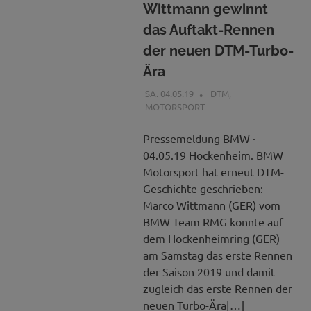
Wittmann gewinnt
das Auftakt-Rennen
der neuen DTM-Turbo-
Ära
SA. 04.05.19
BCGAP
DTM
,
MOTORSPORT
Pressemeldung BMW ·
04.05.19 Hockenheim. BMW
Motorsport hat erneut DTM-
Geschichte geschrieben:
Marco Wittmann (GER) vom
BMW Team RMG konnte auf
dem Hockenheimring (GER)
am Samstag das erste Rennen
der Saison 2019 und damit
zugleich das erste Rennen der
neuen Turbo-Ära[…]