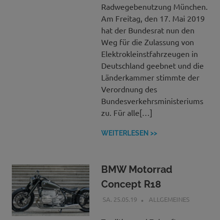
Radwegebenutzung München.
Am Freitag, den 17. Mai 2019
hat der Bundesrat nun den
Weg für die Zulassung von
Elektrokleinstfahrzeugen in
Deutschland geebnet und die
Länderkammer stimmte der
Verordnung des
Bundesverkehrsministeriums
zu. Für alle[…]
WEITERLESEN >>
BMW Motorrad
Concept R18
SA. 25.05.19
BCGAP
ALLGEMEINES