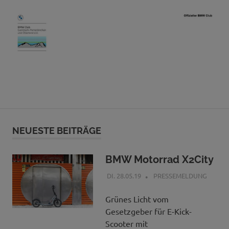
Seit
BMW
2016
der
Club
MENÜ
"Hafen"
für
GaPa
Zum
alle
BMW'ler
Inhalt
NEUESTE BEITRÄGE
aus
&
springen
der
Region
BMW Motorrad X2City
Oberland
DI. 28.05.19
BCGAP
PRESSEMELDUNG
e.V.
Grünes Licht vom
Gesetzgeber für E-Kick-
Scooter mit