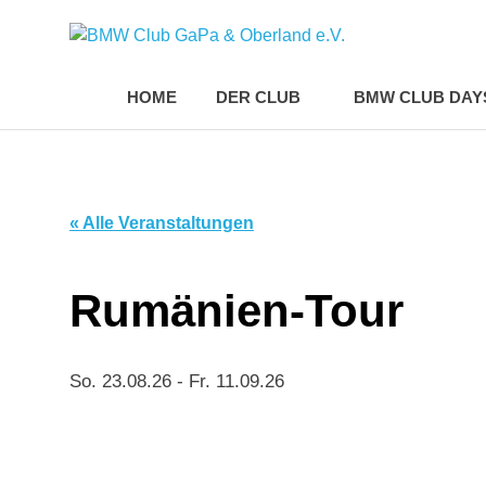
Zum
BMW
Inhalt
Seit
springen
2016
Club
HOME
DER CLUB
BMW CLUB DAYS
der
"Hafen"
für
GaPa
alle
BMW'ler
aus
&
« Alle Veranstaltungen
der
Region
Oberl
Rumänien-Tour
e.V.
So. 23.08.26
-
Fr. 11.09.26