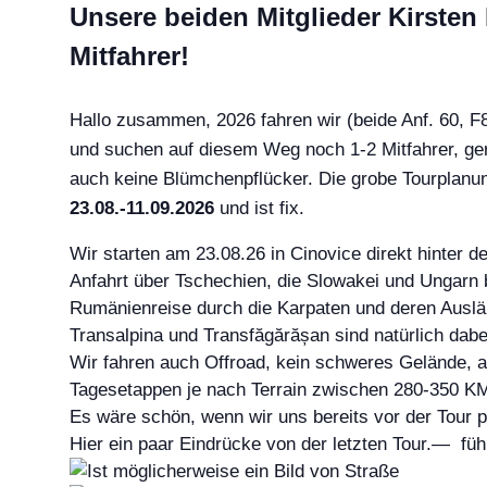
Unsere beiden Mitglieder Kirste
Mitfahrer!
Hallo zusammen,
2026 fahren wir (beide Anf. 60, 
und suchen auf diesem Weg noch 1-2 Mitfahrer, ger
auch keine Blümchenpflücker. Die grobe Tourplanun
23.08.-11.09.2026
und ist fix.
Wir starten am 23.08.26 in Cinovice direkt hinter 
Anfahrt über Tschechien, die Slowakei und Ungarn 
Rumänienreise durch die Karpaten und deren Ausläuf
Transalpina und
Transfăgărășan
sind natürlich dabe
Wir fahren auch Offroad, kein schweres Gelände, al
Tagesetappen je nach Terrain zwischen 280-350 KM
Es wäre schön, wenn wir uns bereits vor der Tour p
Hier ein paar Eindrücke von der letzten Tour.—
fühl