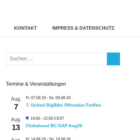
KONTAKT
IMPRESS & DATENSCHUTZ
Suchen
SUCHEN
nach:
Termine & Veranstaltungen
Fr. 07.08.26
-
So. 09.08.26
Aug.
7
7. United BigBike Offroader-Treffen
Hervorgehoben
19:00
-
22:00
CEST
Aug.
13
Clubabend BC GAP Aug26
Fr. 14.08.26
-
So. 16.08.26