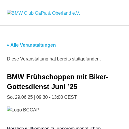
Zum
Inhalt
BMW
MENÜ
springen
Seit
2016
Club
der
"Hafen"
GaPa
für
« Alle Veranstaltungen
alle
&
BMW'ler
Diese Veranstaltung hat bereits stattgefunden.
aus
der
Oberland
Region
BMW Frühschoppen mit Biker-
e.V.
Gottesdienst Juni ’25
So. 29.06.25 | 09:30
-
13:00
CEST
Herzlich willkommen zu unserem monatlichen