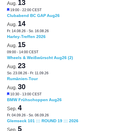
13
Aug.
Hervorgehoben
19:00
-
22:00
CEST
Clubabend BC GAP Aug26
14
Aug.
Fr. 14.08.26
-
So. 16.08.26
Harley-Treffen 2026
15
Aug.
09:00
-
14:00
CEST
Wheels & Weißwürscht Aug26 (2)
23
Aug.
So. 23.08.26
-
Fr. 11.09.26
Rumänien-Tour
30
Aug.
Hervorgehoben
10:30
-
13:00
CEST
BMW Frühschoppen Aug26
4
Sep.
Fr. 04.09.26
-
So. 06.09.26
Glemseck 101 ::: ROUND 19 ::: 2026
5
Sep.