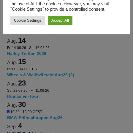
the use of ALL the cookies. However, you may visit
Fr. 07.08.26
-
So. 09.08.26
"Cookie Settings" to provide a controlled consent.
7. United BigBike Offroader-Treffen
13
Aug.
Cookie Settings
Accept All
Hervorgehoben
19:00
-
22:00
CEST
Clubabend BC GAP Aug26
14
Aug.
Fr. 14.08.26
-
So. 16.08.26
Harley-Treffen 2026
15
Aug.
09:00
-
14:00
CEST
Wheels & Weißwürscht Aug26 (2)
23
Aug.
So. 23.08.26
-
Fr. 11.09.26
Rumänien-Tour
30
Aug.
Hervorgehoben
10:30
-
13:00
CEST
BMW Frühschoppen Aug26
4
Sep.