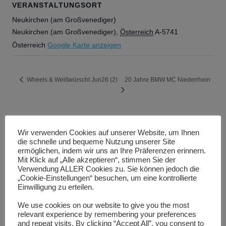
VERANSTALTUNGSORT
Neukirchen (am Großvenediger)
Neukirchen (am Großvenediger)
,
Österreich
A-5741
Österreich
Google Karte anzeigen
20 Jahre BMW MC Niederrhein
Wheels & Weißwürscht Jun26 (2)
Wir verwenden Cookies auf unserer Website, um Ihnen
die schnelle und bequeme Nutzung unserer Site
ermöglichen, indem wir uns an Ihre Präferenzen erinnern.
Mit Klick auf „Alle akzeptieren“, stimmen Sie der
Suchen
Verwendung ALLER Cookies zu. Sie können jedoch die
SUCHEN
nach:
„Cookie-Einstellungen“ besuchen, um eine kontrollierte
Einwilligung zu erteilen.
We use cookies on our website to give you the most
Termine & Veranstaltungen
relevant experience by remembering your preferences
7
Aug.
and repeat visits. By clicking “Accept All”, you consent to