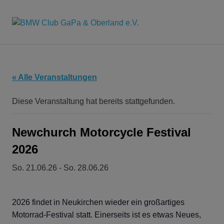
BMW
MENÜ
Seit
2016
Club
Zum
der
Inhalt
"Hafen"
GaPa
springen
für
« Alle Veranstaltungen
alle
&
BMW'ler
Diese Veranstaltung hat bereits stattgefunden.
aus
der
Oberland
Region
Newchurch Motorcycle Festival
e.V.
2026
So. 21.06.26
-
So. 28.06.26
2026 findet in Neukirchen wieder ein großartiges
Motorrad-Festival statt. Einerseits ist es etwas Neues,