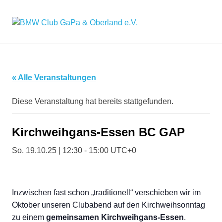
Zum
Inhalt
BMW
MENÜ
springen
Seit
2016
Club
der
"Hafen"
GaPa
für
« Alle Veranstaltungen
alle
&
BMW'ler
Diese Veranstaltung hat bereits stattgefunden.
aus
der
Oberland
Region
Kirchweihgans-Essen BC GAP
e.V.
So. 19.10.25 | 12:30
-
15:00
UTC+0
Inzwischen fast schon „traditionell“ verschieben wir im
Oktober unseren Clubabend auf den Kirchweihsonntag
zu einem
gemeinsamen Kirchweihgans-Essen
.