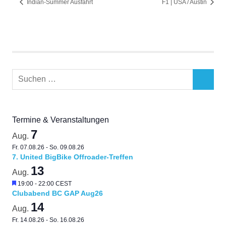
Indian-Summer Ausfahrt
F1 | USA / Austin
Suchen
SUCHEN
nach:
Termine & Veranstaltungen
7
Aug.
Fr. 07.08.26
-
So. 09.08.26
7. United BigBike Offroader-Treffen
13
Aug.
Hervorgehoben
19:00
-
22:00
CEST
Clubabend BC GAP Aug26
14
Aug.
Fr. 14.08.26
-
So. 16.08.26