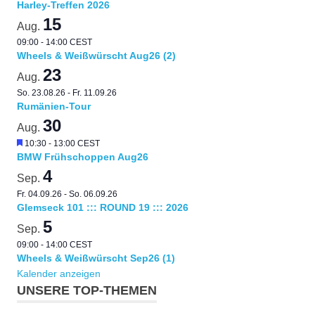
Harley-Treffen 2026
15
Aug.
09:00
-
14:00
CEST
Wheels & Weißwürscht Aug26 (2)
23
Aug.
So. 23.08.26
-
Fr. 11.09.26
Rumänien-Tour
30
Aug.
Hervorgehoben
10:30
-
13:00
CEST
BMW Frühschoppen Aug26
4
Sep.
Fr. 04.09.26
-
So. 06.09.26
Glemseck 101 ::: ROUND 19 ::: 2026
5
Sep.
09:00
-
14:00
CEST
Wheels & Weißwürscht Sep26 (1)
Kalender anzeigen
UNSERE TOP-THEMEN