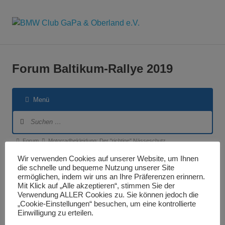
BMW
MENÜ
Seit
2016
Club
Zum
der
Inhalt
"Hafen"
Forum Baltikum-Rallye 2019
GaPa
springen
für
alle
&
BMW'ler
Menü
aus
Forum-
der
Oberland
Navigation
Region
Forum-
Forum
Motorradbekleidung: Der "richtige" Nässeschutz
e.V.
Breadcrumbs
Wir verwenden Cookies auf unserer Website, um Ihnen
Bitte
Anmelden
oder
Registrieren
, um Beiträge und
-
die schnelle und bequeme Nutzung unserer Site
ermöglichen, indem wir uns an Ihre Präferenzen erinnern.
Themen zu erstellen.
Du
Mit Klick auf „Alle akzeptieren“, stimmen Sie der
bist
Verwendung ALLER Cookies zu. Sie können jedoch die
„Cookie-Einstellungen“ besuchen, um eine kontrollierte
hier:
Der "richtige" Nässeschutz
Einwilligung zu erteilen.