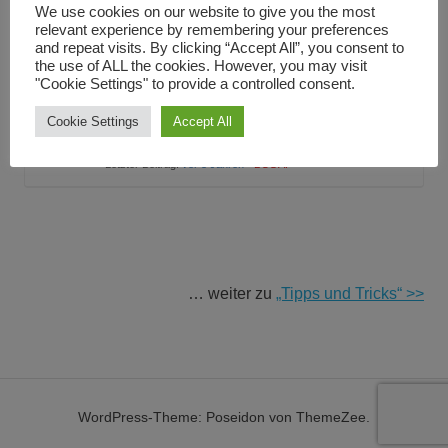
We use cookies on our website to give you the most
relevant experience by remembering your preferences
and repeat visits. By clicking “Accept All”, you consent to
the use of ALL the cookies. However, you may visit
Themen
"Cookie Settings" to provide a controlled consent.
Billigkombi oder handgenähte High-End-Faser?
Cookie Settings
Von
BCGAP
Accept All
0 Antworten · 1.220 Aufrufe
Letzter Beitrag:
vor 3 Jahren
·
BCGAP
… weiter zu
„Tipps und Tricks“ >>
WordPress-Theme: Poseidon von ThemeZee.