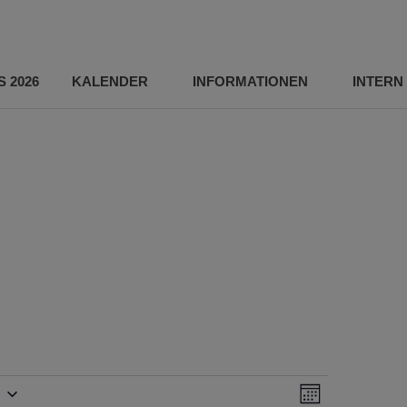
 2026
KALENDER
INFORMATIONEN
INTERN
and
Veranstal
Ansichten
MONAT