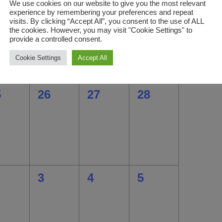
We use cookies on our website to give you the most relevant
0
0
0
8
19
20
21
experience by remembering your preferences and repeat
visits. By clicking “Accept All”, you consent to the use of ALL
ungen,
ranstaltungen,
Veranstaltungen,
Veranstaltungen,
Veranstaltunge
the cookies. However, you may visit "Cookie Settings" to
provide a controlled consent.
Cookie Settings
Accept All
0
0
0
5
26
27
28
ungen,
ranstaltungen,
Veranstaltungen,
Veranstaltungen,
Veranstaltunge
0
0
0
3
4
5
ungen,
ranstaltungen,
Veranstaltungen,
Veranstaltungen,
Veranstaltunge