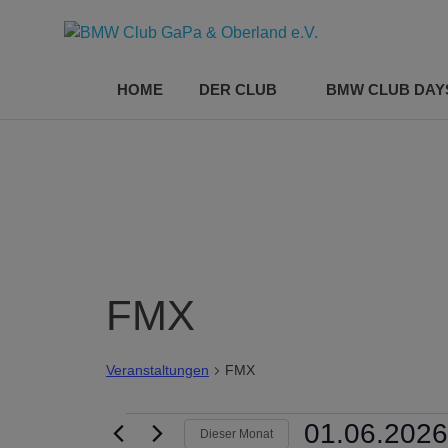
BMW
Seit
2016
Club
HOME
DER CLUB
BMW CLUB DAYS
der
"Hafen"
Zum
für
GaPa
Inhalt
alle
springen
BMW'ler
aus
&
der
Region
Oberl
FMX
e.V.
Veranstaltungen
FMX
Veranstaltungen
01.06.2026
Dieser Monat