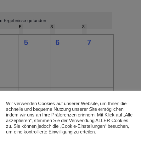
Ansichten
Navigatio
Navigatio
e Ergebnisse gefunden.
Hinweis
NERSTAG
F
FREITAG
S
SAMSTAG
S
SONNTAG
0
0
0
5
6
7
ungen,
ranstaltungen,
Veranstaltungen,
Veranstaltungen,
Veranstaltunge
0
0
0
1
12
13
14
Wir verwenden Cookies auf unserer Website, um Ihnen die
ungen,
ranstaltungen,
Veranstaltungen,
Veranstaltungen,
Veranstaltunge
schnelle und bequeme Nutzung unserer Site ermöglichen,
indem wir uns an Ihre Präferenzen erinnern. Mit Klick auf „Alle
akzeptieren“, stimmen Sie der Verwendung ALLER Cookies
zu. Sie können jedoch die „Cookie-Einstellungen“ besuchen,
um eine kontrollierte Einwilligung zu erteilen.